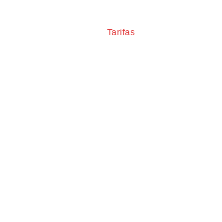
Nuestro Equipo
Tarifas
Galería
C